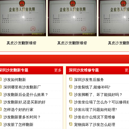
深圳沙发翻新专题
更多
深圳沙发维修专题
更
沙发如何翻新
深圳沙发售后服务
深圳哪里有沙发翻新厂
沙发裂线了,能修补吗?
沙发翻新后会是什么效果？
沙发脚断了、坏了能搞好吗？
沙发翻新好,还是买新的好
沙发坐位塌了怎么办？可以修得
怎样选个好的行家
不？
沙发出现了问题如何处理?
沙发翻新要多长时间？
沙发在什么情况下需维修
沙发脏了怎样翻新
宠物搞坏了沙发怎么处理