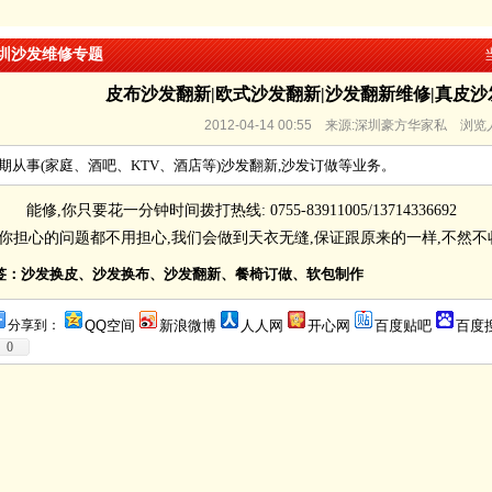
圳沙发维修专题
皮布沙发翻新|欧式沙发翻新|沙发翻新维修|真皮沙
2012-04-14 00:55 来源:深圳豪方华家私 浏览
期从事(家庭、酒吧、KTV、酒店等)沙发翻新,沙发订做等业务。
能修,你只要花一分钟时间拨打热线: 0755-83911005/1371433
,你担心的问题都不用担心,我们会做到天衣无缝,保证跟原来的一样,不然不
签：沙发换皮、沙发换布、沙发翻新、餐椅订做、软包制作
分享到：
QQ空间
新浪微博
人人网
开心网
百度贴吧
百度
0