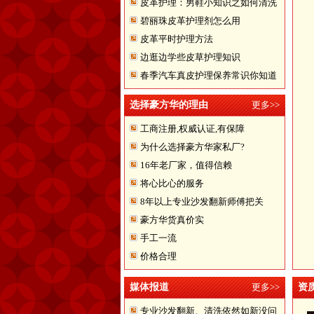
皮革护理：男鞋小知识之如何清洗
碧丽珠皮革护理剂怎么用
翻皮皮鞋
皮革平时护理方法
边逛边学些皮草护理知识
春季汽车真皮护理保养常识你知道
多少
选择豪方华的理由
更多>>
工商注册,权威认证,有保障
为什么选择豪方华家私厂?
16年老厂家，值得信赖
将心比心的服务
8年以上专业沙发翻新师傅把关
豪方华货真价实
手工一流
价格合理
媒体报道
更多>>
资
专业沙发翻新、清洗依然如新没问