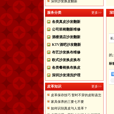
深圳沙发换皮翻新
服务分类
更多>>
深
各类真皮沙发翻新
公司班椅翻新维修
酒楼酒店沙发翻新
长
KTV酒吧沙发翻新
布艺沙发换布维修
的
欧式沙发换皮换布
标
各类餐椅换布换皮
深圳沙发清洗护理
皮革知识
更多>>
皮革保存技巧 暂时不穿的皮鞋该怎
家具保养的三要七不要
样储存
如何识别真皮与人造革？