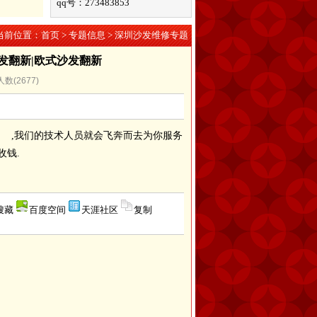
qq号：273483853
当前位置：
首页
>
专题信息
> 深圳沙发维修专题
发翻新|欧式沙发翻新
人数(
2677
)
6692 ,我们的技术人员就会飞奔而去为你服务
收钱.
搜藏
百度空间
天涯社区
复制