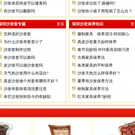
沙发表层掉皮可以修复吗
沙发坐位软了,能修吗?
布沙发可以翻新吗
沙发给小孩子用笔画了怎么办？
深圳沙发套专题
更多
深圳沙发保养知识
更
怎样选好沙发套
藤制家具 保养清洁 特别留心
为什么沙发布套变小了
真皮沙发夏天如何保养
沙发套制作过程
春节后妙招 对付家具划痕污渍
布沙发套可以换吗
古典家具保养法
皮沙发可以做沙发套吗
各类家具的平时保养
天气热沙发用什么布适合?
沙发天热怎么样保养好？
真皮沙发做个布套有哪些不好？
夏季布沙发保养方法
沙发布套拆装清洗要注意
铁制家具保养方法
布艺沙发拆卸至今仍有缺陷
红木家具保养7妙招